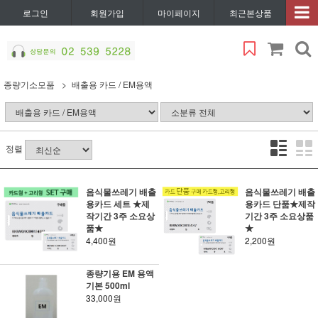
로그인
회원가입
마이페이지
최근본상품
종량기소모품
배출용 카드 / EM용액
정렬
음식물쓰레기 배출
음식물쓰레기 배출
용카드 세트 ★제
용카드 단품★제작
작기간 3주 소요상
기간 3주 소요상품
품★
★
4,400원
2,200원
종량기용 EM 용액
기본 500ml
33,000원