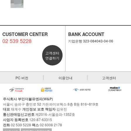
CUSTOMER CENTER
BANK ACCOUNT
02 539 5228
기업은행 323-084043-04-06
고객센터
연결하기
PC 버전
이용안내
고객센터
주식회사 부민더블유엔피(W&P)
서울시 송파구 충민로 52 가든파이브웍스 8층 B동 816~819호
대표
채계수
개인정보 보호 책임자
김유진
통신판매업신고번호
제2016-서울송파-1352호
사업자 등록번호
120-87-63315
전화
02 539 5228
팩스
02 6008 2178