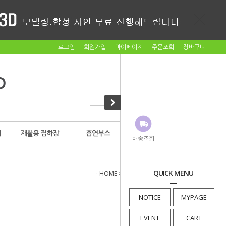
로그인
회원가입
마이페이지
주문조회
장바구니
대
재활용 집하장
흡연부스
암롤박스
배송조회
QUICK MENU
· HOME
>
자전거 보관대
>
자전거 케노피
NOTICE
MYPAGE
EVENT
CART