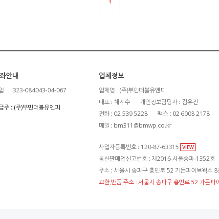
1
좌안내
업체정보
업
323-084043-04-067
업체명 : (주)부민더블유엔피
대표 : 채계수
개인정보담당자 : 김유진
금주 : (주)부민더블유엔피
전화 : 02 539 5228
팩스 : 02 6008 2178
메일 : bm311@bmwp.co.kr
사업자등록번호 : 120-87-63315
VIEW
통신판매업신고번호 : 제2016-서울송파-1352호
주소 : 서울시 송파구 충민로 52 가든파이브웍스 8층
교환,반품 주소 : 서울시 송파구 충민로 52 가든파이