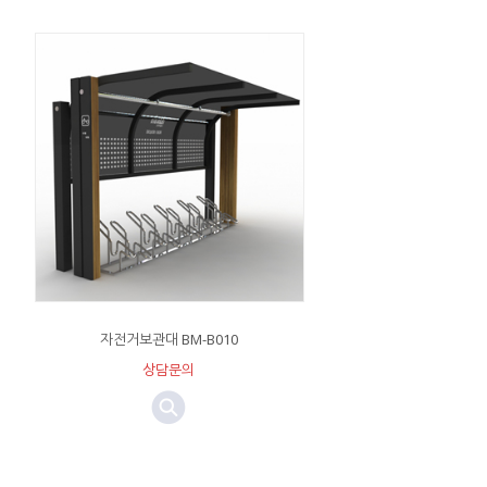
자전거보관대 BM-B010
상담문의