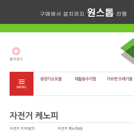
즐겨찾기
종량기소모품
재활용수거함
가로변 쓰레기통
MENU
자전거 케노피
자전거 거치대(7)
자전거 케노피(6)