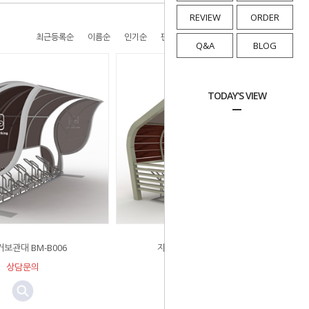
REVIEW
ORDER
최근등록순
이름순
인기순
판매순
높은가격순
낮은가격순
Q&A
BLOG
TODAY'S VIEW
보관대 BM-B006
자전거보관대 BM-B009
상담문의
상담문의