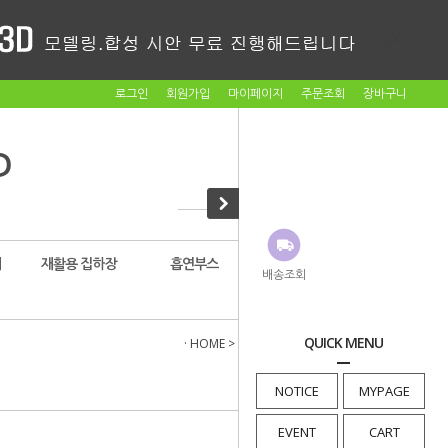
로그인
회원가입
마이페이지
주문조회
장바구니
대
재활용 집하장
흡연부스
암롤박스
배송조회
QUICK MENU
· HOME
>
재활용수거함
>
660리터 수거함
NOTICE
MYPAGE
EVENT
CART