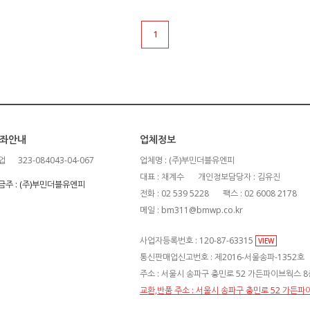
1
좌안내
업체정보
업
323-084043-04-067
업체명 : (주)부민더블유엔피
대표 : 채계수
개인정보담당자 : 김유진
금주 : (주)부민더블유엔피
전화 : 02 539 5228
팩스 : 02 6008 2178
메일 : bm311@bmwp.co.kr
사업자등록번호 : 120-87-63315
VIEW
통신판매업신고번호 : 제2016-서울송파-1352호
주소 : 서울시 송파구 충민로 52 가든파이브웍스 8층
교환,반품 주소 : 서울시 송파구 충민로 52 가든파이