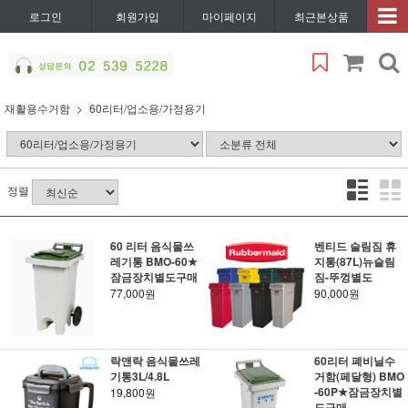
로그인
회원가입
마이페이지
최근본상품
재활용수거함
60리터/업소용/가정용기
정렬
60 리터 음식물쓰
벤티드 슬림짐 휴
레기통 BMO-60★
지통(87L)뉴슬림
잠금장치별도구매
짐-뚜껑별도
77,000원
90,000원
락앤락 음식물쓰레
60리터 폐비닐수
기통3L/4.8L
거함(페달형) BMO
-60P★잠금장치별
19,800원
도구매