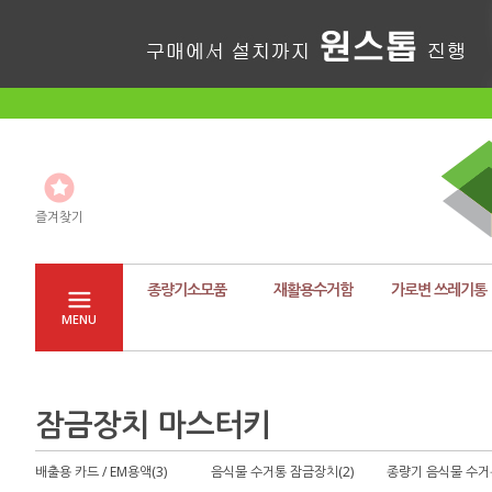
즐겨찾기
종량기소모품
재활용수거함
가로변 쓰레기통
MENU
잠금장치 마스터키
배출용 카드 / EM용액(3)
음식물 수거통 잠금장치(2)
종량기 음식물 수거