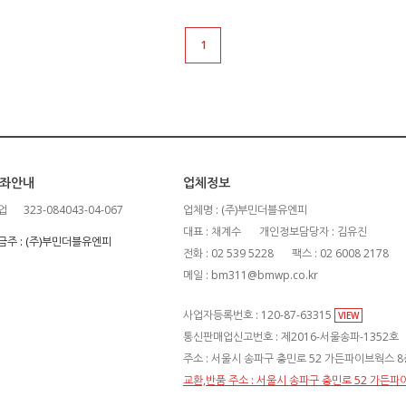
1
좌안내
업체정보
업
323-084043-04-067
업체명 : (주)부민더블유엔피
대표 : 채계수
개인정보담당자 : 김유진
금주 : (주)부민더블유엔피
전화 : 02 539 5228
팩스 : 02 6008 2178
메일 : bm311@bmwp.co.kr
사업자등록번호 : 120-87-63315
VIEW
통신판매업신고번호 : 제2016-서울송파-1352호
주소 : 서울시 송파구 충민로 52 가든파이브웍스 8층
교환,반품 주소 : 서울시 송파구 충민로 52 가든파이