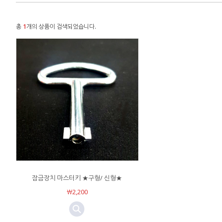
총
1
개의 상품이 검색되었습니다.
잠금장치 마스터키 ★구형/ 신형★
￦2,200