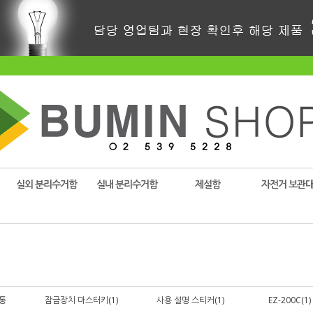
실외 분리수거함
실내 분리수거함
제설함
자전거 보관
통
잠금장치 마스터키(1)
사용 설명 스티커(1)
EZ-200C(1)