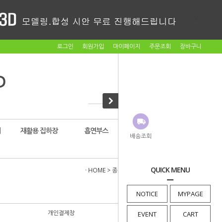
로그인
회원가입
마이페이지
주문조회
장바구니
대
재활용 집하장
흡연부스
암롤박스
배송조회
QUICK MENU
· HOME
>
종량기소모품
>
잠금장치 마스터키
NOTICE
MYPAGE
개인결제창
음식물종량기케노피(1)
EVENT
CART