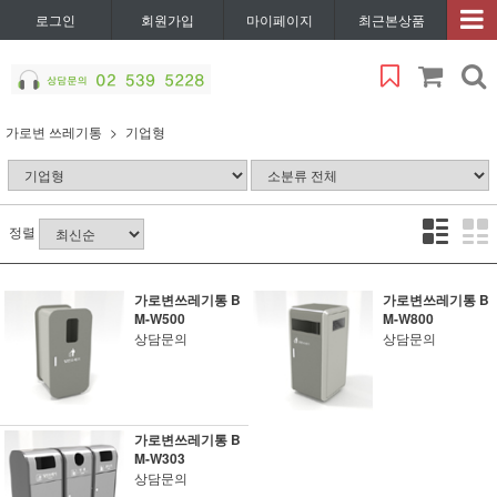
로그인
회원가입
마이페이지
최근본상품
가로변 쓰레기통
기업형
정렬
가로변쓰레기통 B
가로변쓰레기통 B
M-W500
M-W800
상담문의
상담문의
가로변쓰레기통 B
M-W303
상담문의