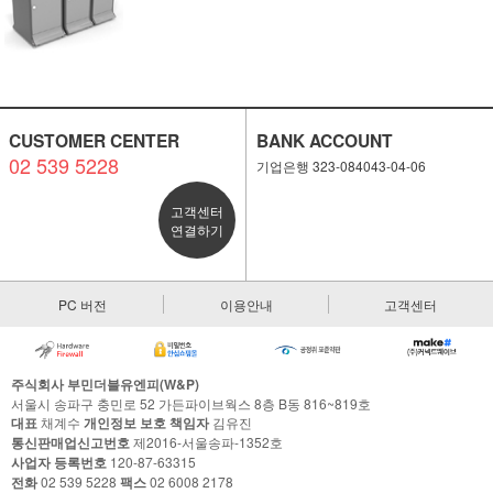
CUSTOMER CENTER
BANK ACCOUNT
02 539 5228
기업은행 323-084043-04-06
고객센터
연결하기
PC 버전
이용안내
고객센터
주식회사 부민더블유엔피(W&P)
서울시 송파구 충민로 52 가든파이브웍스 8층 B동 816~819호
대표
채계수
개인정보 보호 책임자
김유진
통신판매업신고번호
제2016-서울송파-1352호
사업자 등록번호
120-87-63315
전화
02 539 5228
팩스
02 6008 2178