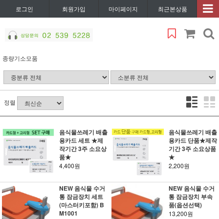
로그인
회원가입
마이페이지
최근본상품
종량기소모품
정렬
음식물쓰레기 배출
음식물쓰레기 배출
용카드 세트 ★제
용카드 단품★제작
작기간 3주 소요상
기간 3주 소요상품
품★
★
4,400원
2,200원
NEW 음식물 수거
NEW 음식물 수거
통 잠금장치 세트
통 잠금장치 부속
(마스터키포함) B
품(옵션선택)
M1001
13,200원