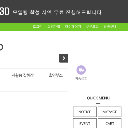
로그인
회원가입
마이페이지
주문조회
장바구니
대
재활용 집하장
흡연부스
암롤박스
배송조회
QUICK MENU
home
> 리뷰모음
NOTICE
MYPAGE
EVENT
CART