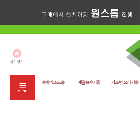
즐겨찾기
종량기소모품
재활용수거함
가로변 쓰레기통
MENU