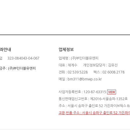
좌안내
업체정보
업
323-084043-04-067
업체명 : (주)부민더블유엔피
대표 : 채계수
개인정보담당자 : 김유진
금주 : (주)부민더블유엔피
전화 : 02 539 5228
팩스 : 02 6008 2178
메일 : bm311@bmwp.co.kr
사업자등록번호 : 120-87-63315
VIEW
통신판매업신고번호 : 제2016-서울송파-1352호
주소 : 서울시 송파구 충민로 52 가든파이브웍스 8층
교환,반품 주소 : 서울시 송파구 충민로 52 가든파이