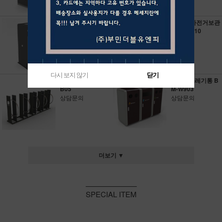
가로변쓰레기통 B
케비넷 자전거보관
M-W600
대 BM-B10
상담문의
상담문의
다시 보지 않기
다시 보지 않기
닫기
닫기
자전거거치대 BM-
가로변쓰레기통 B
B05
M-W903
상담문의
상담문의
더보기 ▼
SPECIAL ITEM