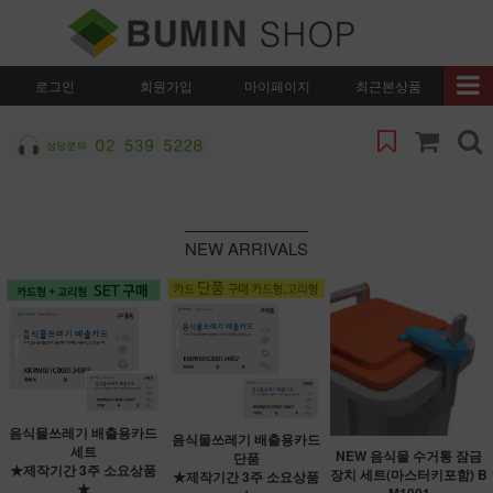
로그인
회원가입
마이페이지
최근본상품
NEW ARRIVALS
음식물쓰레기 배출용카드
음식물쓰레기 배출용카드
세트
NEW 음식물 수거통 잠금
단품
★제작기간 3주 소요상품
장치 세트(마스터키포함) B
★제작기간 3주 소요상품
★
M1001