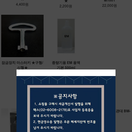
★
4,400원
22,000원
2,200원
잠금장치 마스터키 ★구형/
종량기용 EM 용액
신형★
기본 500ml
2,200원
33,000원
RECOMMEND ITEM
가로변쓰레기통/B
자전거보관대 BM-
M-W700
B005
상단문의
상담문의