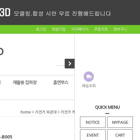
로그인
회원가입
마이페이지
주문조회
장바구니
대
재활용 집하장
흡연부스
암롤박스
배송조회
QUICK MENU
home
>
자전거 보관대
>
자전거 케노피
> 자전거보관대 BM-B005
NOTICE
MYPAGE
EVENT
CART
B005