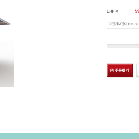
판매가격
상
자전거보관대 BM-B0