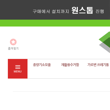
즐겨찾기
종량기소모품
재활용수거함
가로변 쓰레기통
MENU