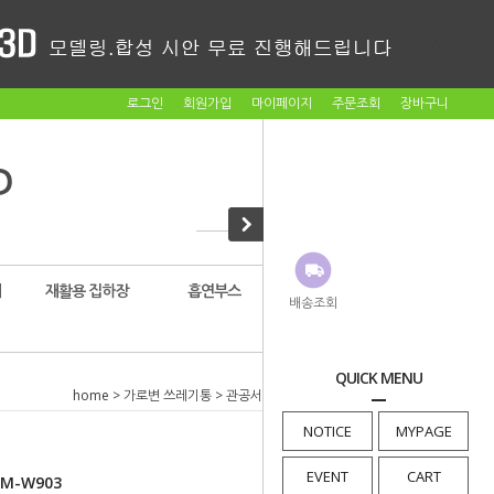
로그인
회원가입
마이페이지
주문조회
장바구니
대
재활용 집하장
흡연부스
암롤박스
배송조회
QUICK MENU
home
>
가로변 쓰레기통
>
관공서용
> 가로변쓰레기통 BM-W903
NOTICE
MYPAGE
EVENT
CART
M-W903