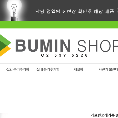
실외 분리수거함
실내 분리수거함
제설함
자전거 보관
가로변쓰레기통 B