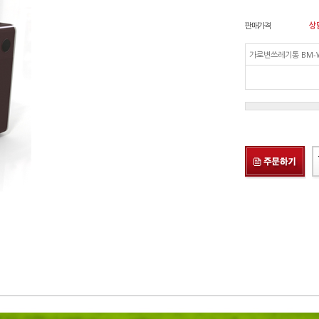
판매가격
상
가로변쓰레기통 BM-W