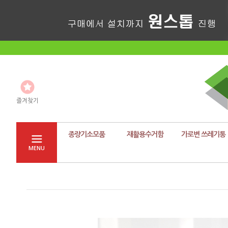
즐겨찾기
종량기소모품
재활용수거함
가로변 쓰레기통
MENU