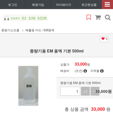
로그인
회원가입
마이페이지
최근본상품
종량기소모품
배출용 카드 / EM용액
3
종량기용 EM 용액 기본 500ml
33,000
상품가
원
배송비
(조건)
지역별
종량기용 EM 용액 기본 500ml
33,000
원
+1
-1
총 상품 금액
33,000
원