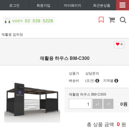
로그인
회원가입
마이페이지
최근본상품
재활용 집하장
0
재활용 하우스 BM-C300
상품가
상담문의
배송비
(조건)
지역별
재활용 하우스 BM-C300
0
원
+1
-1
총 상품 금액
0
원