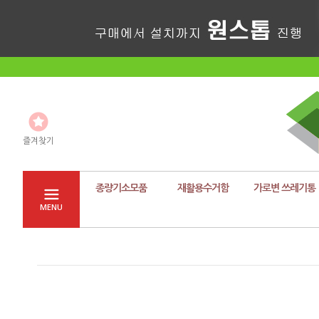
즐겨찾기
종량기소모품
재활용수거함
가로변 쓰레기통
MENU