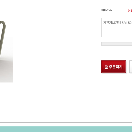
판매가격
상
자전거보관대 BM-B0