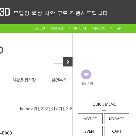
로그인
회원가입
마이페이지
주문조회
장바구니
대
재활용 집하장
흡연부스
암롤박스
배송조회
QUICK MENU
home
>
자전거 보관대
>
자전거 케노피
> 자전거보관대 BM-B009
NOTICE
MYPAGE
EVENT
CART
B009