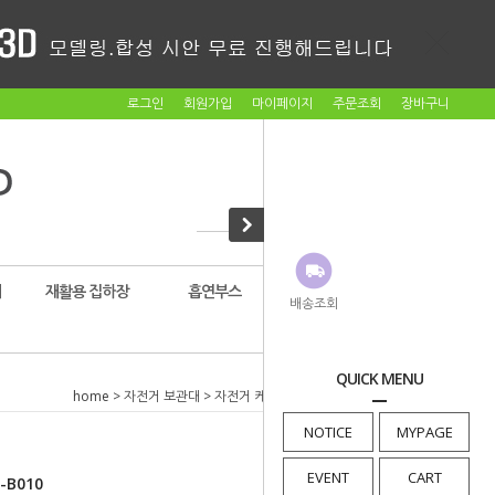
로그인
회원가입
마이페이지
주문조회
장바구니
대
재활용 집하장
흡연부스
암롤박스
배송조회
QUICK MENU
home
>
자전거 보관대
>
자전거 케노피
> 자전거보관대 BM-B010
NOTICE
MYPAGE
EVENT
CART
B010