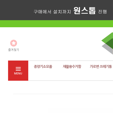
즐겨찾기
종량기소모품
재활용수거함
가로변 쓰레기통
MENU