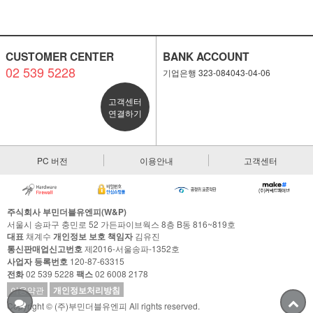
CUSTOMER CENTER
BANK ACCOUNT
02 539 5228
기업은행 323-084043-04-06
고객센터
연결하기
PC 버전
이용안내
고객센터
주식회사 부민더블유엔피(W&P)
서울시 송파구 충민로 52 가든파이브웍스 8층 B동 816~819호
대표
채계수
개인정보 보호 책임자
김유진
통신판매업신고번호
제2016-서울송파-1352호
사업자 등록번호
120-87-63315
전화
02 539 5228
팩스
02 6008 2178
이용약관
개인정보처리방침
Copyright © (주)부민더블유엔피 All rights reserved.