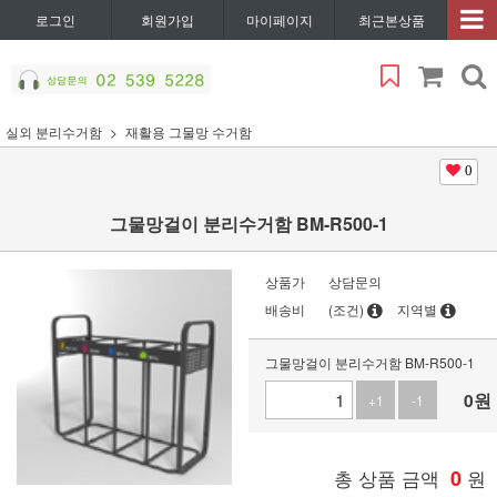
로그인
회원가입
마이페이지
최근본상품
실외 분리수거함
재활용 그물망 수거함
0
그물망걸이 분리수거함 BM-R500-1
상품가
상담문의
배송비
(조건)
지역별
그물망걸이 분리수거함 BM-R500-1
0
원
+1
-1
총 상품 금액
0
원