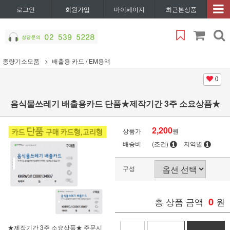
로그인
회원가입
마이페이지
최근본상품
종량기소모품
배출용 카드 / EM용액
0
음식물쓰레기 배출용카드 단품★제작기간 3주 소요상품★
2,200
상품가
원
배송비
(조건)
지역별
구성
총 상품 금액
0
원
★제작기간 3주 소요상품★ 주문시