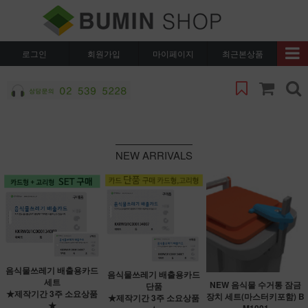
로그인
회원가입
마이페이지
최근본상품
NEW ARRIVALS
음식물쓰레기 배출용카드
음식물쓰레기 배출용카드
세트
NEW 음식물 수거통 잠금
단품
★제작기간 3주 소요상품
장치 세트(마스터키포함) B
★제작기간 3주 소요상품
★
M1001