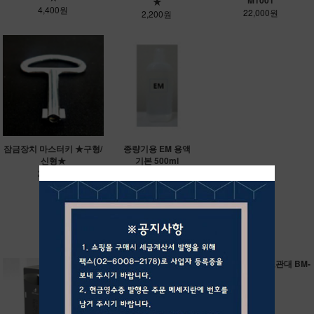
★
4,400원
22,000원
2,200원
잠금장치 마스터키 ★구형/
종량기용 EM 용액
신형★
기본 500ml
2,200원
33,000원
RECOMMEND ITEM
가로변쓰레기통/B
자전거보관대 BM-
M-W700
B005
상단문의
상담문의