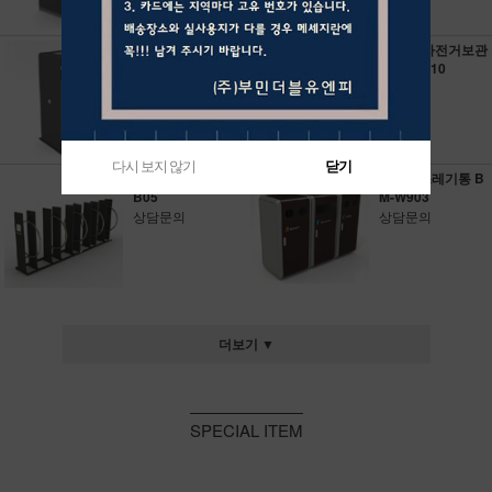
가로변쓰레기통 B
케비넷 자전거보관
M-W600
대 BM-B10
상담문의
상담문의
다시 보지 않기
다시 보지 않기
닫기
닫기
자전거거치대 BM-
가로변쓰레기통 B
B05
M-W903
상담문의
상담문의
더보기 ▼
SPECIAL ITEM